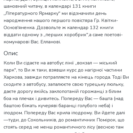
шановний читачу, в календарі 131 книги
„Літературного Ярмарку" ми відзначили день
народження нашого першого повістяра Гр. Квітки-
Основ'яненка. Дозвольте ж календар 132 книги
віддати одному з „перших хоробрих",а саме поетові-
комунарові Вас. Елланові.
Опис
Коли Ви сідаєте на автобус лінії „вокзал — міський
парк", то Ви ж таки, взявши курс до нагірної частини
Харкова, завжди потрапляєте на кінець города. Тоді Ви
сходите з автобусу, запалюєте свою турецьку люльку,
даєте дорогу якійсь заклопотаній горожанці з білим
боа на плечах і дивитесь. Попереду Вас — башта (над
баштою біжать кучеряві баранці голубого неба) і
іподром. Попереду Вас крила іподрому. Ви йдете далі
—туди, до Сокольників, до романтичних Помірок, що
стоять серед не менш романтичного лісу (весною там