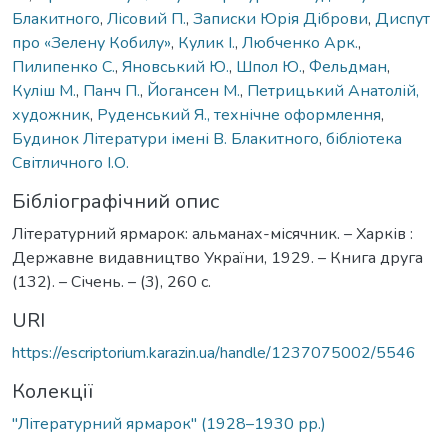
Блакитного
,
Лісовий П.
,
Записки Юрія Діброви
,
Диспут
про «Зелену Кобилу»
,
Кулик І.
,
Любченко Арк.
,
Пилипенко С.
,
Яновський Ю.
,
Шпол Ю.
,
Фельдман
,
Куліш М.
,
Панч П.
,
Йогансен М.
,
Петрицький Анатолій,
художник
,
Руденський Я., технічне оформлення
,
Будинок Літератури імені В. Блакитного
,
бібліотека
Світличного І.О.
Бібліографічний опис
Літературний ярмарок: альманах-місячник. – Харків :
Державне видавництво України, 1929. – Книга друга
(132). – Січень. – (3), 260 с.
URI
https://escriptorium.karazin.ua/handle/1237075002/5546
Колекції
"Літературний ярмарок" (1928–1930 рр.)