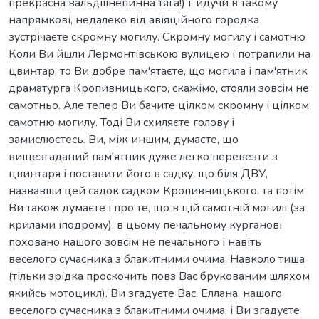
прекрасна вальдшнепинна тяга!) і, йдучи в такому
напрямкові, недалеко від авіяційного городка
зустрічаєте скромну могилу. Скромну могилу і самотню
Коли Ви йшли Лермонтівською вулицею і потрапили на
цвинтар, то Ви добре пам'ятаєте, що могила і пам'ятник
драматурга Кропивницького, скажімо, стояли зовсім не
самотньо. Але тепер Ви бачите цілком скромну і цілком
самотню могилу. Тоді Ви схиляєте голову і
замислюєтесь. Ви, між иншим, думаєте, що
вищезгаданий пам'ятник дуже легко перевезти з
цвинтаря і поставити його в садку, що біля ДВУ,
назвавши цей садок садком Кропивницького, та потім
Ви також думаєте і про те, що в цій самотній могилі (за
крилами іподрому), в цьому печальному курганові
поховано нашого зовсім не печального і навіть
веселого сучасника з блакитними очима. Навколо тиша
(тільки зрідка проскочить повз Вас брукованим шляхом
якийсь мотоцикл). Ви згадуєте Вас. Еллана, нашого
веселого сучасника з блакитними очима, і Ви згадуєте