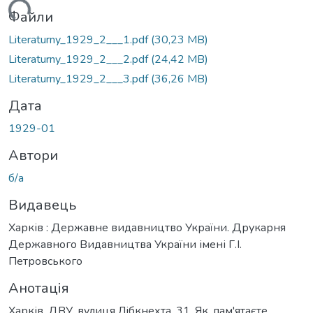
ься...
Файли
Literaturny_1929_2___1.pdf
(30,23 MB)
Literaturny_1929_2___2.pdf
(24,42 MB)
Literaturny_1929_2___3.pdf
(36,26 MB)
Дата
1929-01
Автори
б/а
Видавець
Харків : Державне видавництво України. Друкарня
Державного Видавництва України імені Г.І.
Петровського
Анотація
Харків, ДВУ, вулиця Лібкнехта, 31. Як, пам'ятаєте,