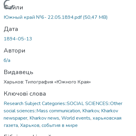
Вантажиться...
Файли
Южный край №6- 22.05.1894.pdf
(50,47 MB)
Дата
1894-05-13
Автори
б/а
Видавець
Харьков: Типография «Южного Края»
Ключові слова
Research Subject Categories::SOCIAL SCIENCES::Other
social sciences::Mass communication
,
Kharkov
,
Kharkov
newspaper
,
Kharkov news
,
World events
,
харьковская
газета
,
Харьков
,
события в мире