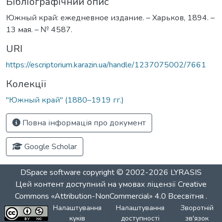
Бібліографічний опис
Южный край: ежедневное издание. – Харьков, 1894. –
13 мая. – № 4587.
URI
https://escriptorium.karazin.ua/handle/1237075002/7661
Колекції
"Южный край" (1880–1919 гг.)
Повна інформація про документ
Google Scholar
DSpace software
copyright © 2002-2026
LYRASIS
Цей контент доступний на умовах ліцензії
Creative
Commons «Attribution-NonCommercial» 4.0 Всесвітня
.
Налаштування
Налаштування
Зворотній
куків
доступності
зв'язок