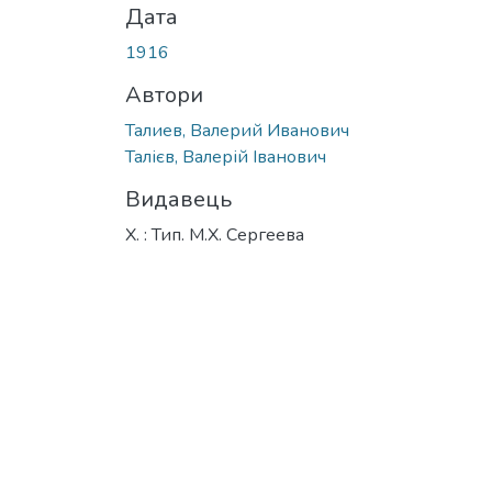
Дата
1916
Автори
Талиев, Валерий Иванович
Талієв, Валерій Іванович
Видавець
Х. : Тип. М.Х. Сергеева