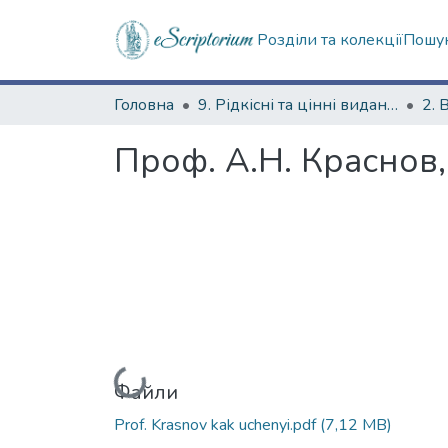
Розділи та колекції
Пошук
Головна
9. Рідкісні та цінні видання
2. 
Проф. А.Н. Краснов,
Вантажиться...
Файли
Prof. Krasnov kak uchenyi.pdf
(7,12 MB)