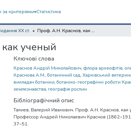
 за критеріями
Статистика
Видання ХХ ст.
Проф. А.Н. Краснов, как ученый
 как ученый
Ключові слова
Краснов Андрій Миколайович
,
флора археофітів
,
оп
Краснова А.М.
,
ботанічний сад
,
Харківський ветерин
викладач ботаніки
,
ботаніко-географічні роботи Кра
землезнавства
,
географія рослин
Бібліографічний опис
Талиев, Валерий Иванович. Проф. А.Н. Краснов, как 
Профессор Андрей Николаевич Краснов (1862–1914 г.)
37–51.