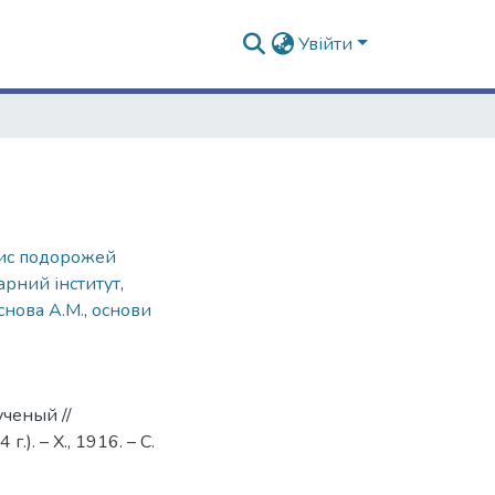
Увійти
ис подорожей
арний інститут
,
снова А.М.
,
основи
ученый //
. – Х., 1916. – С.