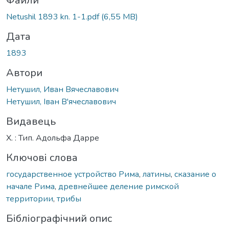
иться...
Файли
Netushil 1893 kn. 1-1.pdf
(6,55 MB)
Дата
1893
Автори
Нетушил, Иван Вячеславович
Нетушил, Іван В'ячеславович
Видавець
Х. : Тип. Адольфа Дарре
Ключові слова
государственное устройство Рима
,
латины
,
сказание о
начале Рима
,
древнейшее деление римской
территории
,
трибы
Бібліографічний опис