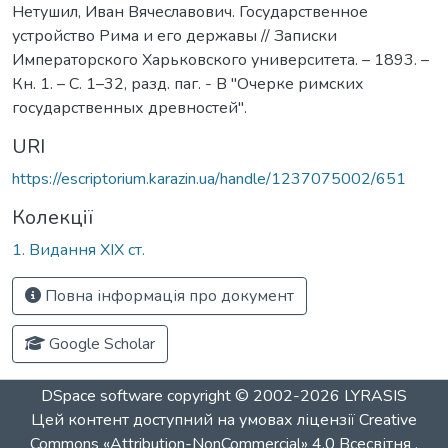
Нетушил, Иван Вячеславович. Государственное
устройство Рима и его державы // Записки
Императорского Харьковского университета. – 1893. –
Кн. 1. – С. 1–32, разд. паг. - В "Очерке римских
государственных древностей".
URI
https://escriptorium.karazin.ua/handle/1237075002/651
Колекції
1. Видання ХІХ ст.
Повна інформація про документ
Google Scholar
DSpace software
copyright © 2002-2026
LYRASIS
Цей контент доступний на умовах ліцензії
Creative
Commons «Attribution-NonCommercial» 4.0 Всесвітня
.