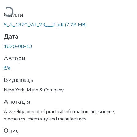
иться...
Файли
S_A_1870_Vol_23___7.pdf
(7,28 MB)
Дата
1870-08-13
Автори
б/а
Видавець
New York. Munn & Company
Анотація
A weekly journal of practical information, art, science,
mechanics, chemistry and manufactures.
Опис