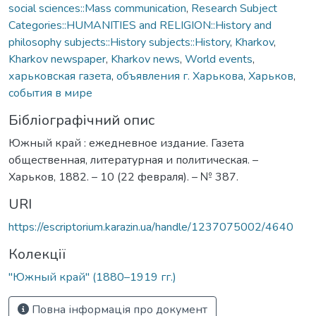
social sciences::Mass communication
,
Research Subject
Categories::HUMANITIES and RELIGION::History and
philosophy subjects::History subjects::History
,
Kharkov
,
Kharkov newspaper
,
Kharkov news
,
World events
,
харьковская газета
,
объявления г. Харькова
,
Харьков
,
события в мире
Бібліографічний опис
Южный край : ежедневное издание. Газета
общественная, литературная и политическая. –
Харьков, 1882. – 10 (22 февраля). – № 387.
URI
https://escriptorium.karazin.ua/handle/1237075002/4640
Колекції
"Южный край" (1880–1919 гг.)
Повна інформація про документ