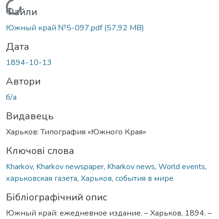
Вантажиться...
Файли
Южный край №5-097.pdf
(57,92 MB)
Дата
1894-10-13
Автори
б/а
Видавець
Харьков: Типография «Южного Края»
Ключові слова
Kharkov
,
Kharkov newspaper
,
Kharkov news
,
World events
,
харьковская газета
,
Харьков
,
события в мире
Бібліографічний опис
Южный край: ежедневное издание. – Харьков, 1894. –