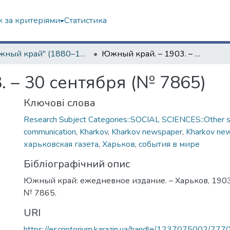
 за критеріями
Статистика
"Южный край" (1880–1919 гг.)
Южный край. – 1903. – 30 сентября (№ 7865)
 – 30 сентября (№ 7865)
Ключові слова
Research Subject Categories::SOCIAL SCIENCES::Other so
communication
,
Kharkov
,
Kharkov newspaper
,
Kharkov ne
харьковская газета
,
Харьков
,
события в мире
Бібліографічний опис
Южный край: ежедневное издание. – Харьков, 1903. 
№ 7865.
URI
https://escriptorium.karazin.ua/handle/1237075002/777