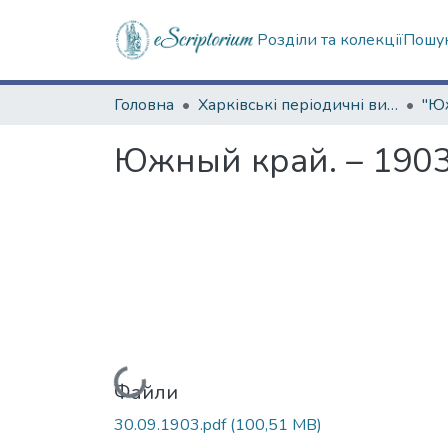
Розділи та колекції
Пошук
Головна
Харківські періодичні видання
Южный край. – 1903.
Вантажиться...
Файли
30.09.1903.pdf
(100,51 MB)