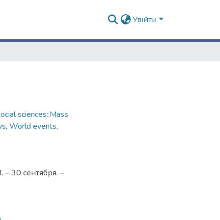
Увійти
cial sciences::Mass
ws
,
World events
,
– 30 сентября. –
0