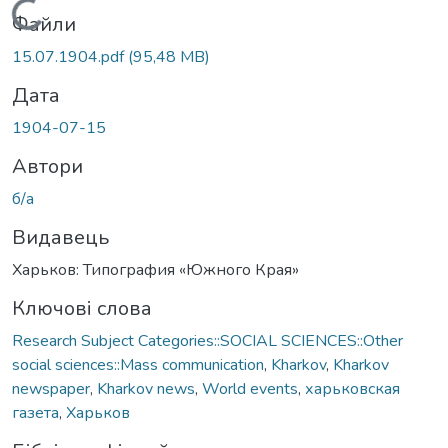
Вантажиться...
Файли
15.07.1904.pdf
(95,48 MB)
Дата
1904-07-15
Автори
б/а
Видавець
Харьков: Типография «Южного Края»
Ключові слова
Research Subject Categories::SOCIAL SCIENCES::Other
social sciences::Mass communication
,
Kharkov
,
Kharkov
newspaper
,
Kharkov news
,
World events
,
харьковская
газета
,
Харьков