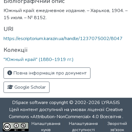
Бібліографічний опис
Южный край: ежедневное издание. – Харьков, 1904. –
15 июля. – № 8152.
URI
https://escriptorium.karazin.ua/handle/1237075002/8047
Колекції
"Южный край" (1880–1919 гг.)
Повна інформація про документ
Google Scholar
DSpace software
copyright © 2002-2026
LYRASIS
Цей контент доступний на умовах ліцензії
Creative
Commons «Attribution-NonCommercial» 4.0 Всесвітня
.
Налаштування
Налаштування
Зворотній
куків
доступності
зв'язок