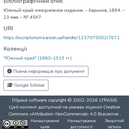
Бібліографічний опис
Южный край: ежедневное издание. – Харьков, 1894. –
23 мая. – № 4597.
URI
https://escriptorium.karazin.ua/handle/1237075002/7671
Колекції
"Южный край" (1880–1919 гг.)
Повна інформація про документ
Google Scholar
DSpace software
copyright © 2002-2026
LYRASIS
Цей контент доступний на умовах ліцензії
Creative
Commons «Attribution-NonCommercial» 4.0 Всесвітня
.
Налаштування
Налаштування
Зворотній
куків
доступності
зв'язок