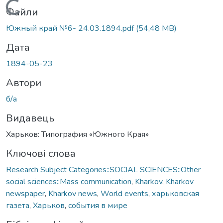
Вантажиться...
Файли
Южный край №6- 24.03.1894.pdf
(54,48 MB)
Дата
1894-05-23
Автори
б/а
Видавець
Харьков: Типография «Южного Края»
Ключові слова
Research Subject Categories::SOCIAL SCIENCES::Other
social sciences::Mass communication
,
Kharkov
,
Kharkov
newspaper
,
Kharkov news
,
World events
,
харьковская
газета
,
Харьков
,
события в мире