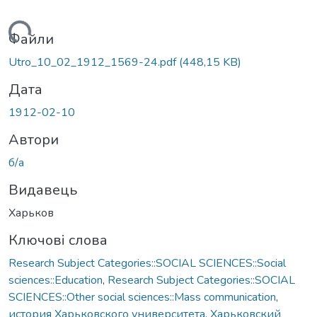
ажиться...
Файли
Utro_10_02_1912_1569-24.pdf
(448,15 KB)
Дата
1912-02-10
Автори
б/а
Видавець
Харьков
Ключові слова
Research Subject Categories::SOCIAL SCIENCES::Social
sciences::Education
,
Research Subject Categories::SOCIAL
SCIENCES::Other social sciences::Mass communication
,
история Харьковского университета
,
Харьковский