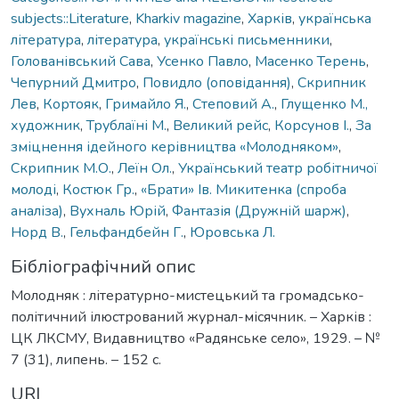
subjects::Literature
,
Kharkiv magazine
,
Харків
,
українська
література
,
література
,
українські письменники
,
Голованівський Сава
,
Усенко Павло
,
Масенко Терень
,
Чепурний Дмитро
,
Повидло (оповідання)
,
Скрипник
Лев
,
Кортояк
,
Гримайло Я.
,
Степовий А.
,
Глущенко М.,
художник
,
Трублаїні М.
,
Великий рейс
,
Корсунов І.
,
За
зміцнення ідейного керівництва «Молодняком»
,
Скрипник М.О.
,
Леїн Ол.
,
Український театр робітничої
молоді
,
Костюк Гр.
,
«Брати» Ів. Микитенка (спроба
аналіза)
,
Вухналь Юрій
,
Фантазія (Дружній шарж)
,
Норд В.
,
Гельфандбейн Г.
,
Юровська Л.
Бібліографічний опис
Молодняк : літературно-мистецький та громадсько-
політичний ілюстрований журнал-місячник. – Харків :
ЦК ЛКСМУ, Видавництво «Радянське село», 1929. – №
7 (31), липень. – 152 с.
URI