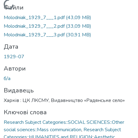
Вантажиться...
Файли
Molodniak_1929_7___1.pdf
(43,09 MB)
Molodniak_1929_7___2.pdf
(33,09 MB)
Molodniak_1929_7___3.pdf
(30,91 MB)
Дата
1929-07
Автори
б/а
Видавець
Харків : ЦК ЛКСМУ, Видавництво «Радянське село»
Ключові слова
Research Subject Categories::SOCIAL SCIENCES::Other
social sciences::Mass communication
,
Research Subject
Categories::HUMANITIES and RELIGION::Aesthetic