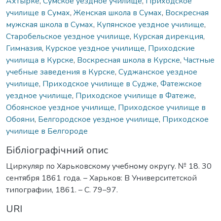
Ахтырке
,
Сумское уездное училище
,
Приходское
училище в Сумах
,
Женская школа в Сумах
,
Воскресная
мужская школа в Сумах
,
Купянское уездное училище
,
Старобельское уездное училище
,
Курская дирекция
,
Гимназия
,
Курское уездное училище
,
Приходские
училища в Курске
,
Воскресная школа в Курске
,
Частные
учебные заведения в Курске
,
Суджанское уездное
училище
,
Приходское училище в Судже
,
Фатежское
уездное училище
,
Приходское училище в Фатеже
,
Обоянское уездное училище
,
Приходское училище в
Обояни
,
Белгородское уездное училище
,
Приходское
училище в Белгороде
Бібліографічний опис
Циркуляр по Харьковскому учебному округу. № 18. 30
сентября 1861 года. – Харьков: В Университетской
типографии, 1861. – С. 79–97.
URI