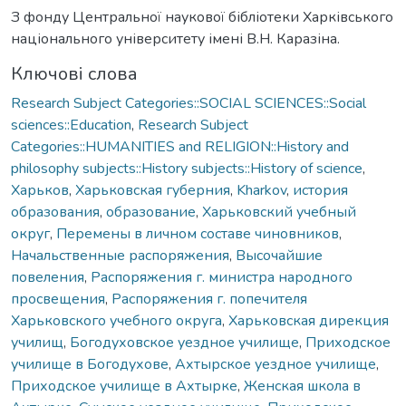
З фонду Центральної наукової бібліотеки Харківського
національного університету імені В.Н. Каразіна.
Ключові слова
Research Subject Categories::SOCIAL SCIENCES::Social
sciences::Education
,
Research Subject
Categories::HUMANITIES and RELIGION::History and
philosophy subjects::History subjects::History of science
,
Харьков
,
Харьковская губерния
,
Kharkov
,
история
образования
,
образование
,
Харьковский учебный
округ
,
Перемены в личном составе чиновников
,
Начальственные распоряжения
,
Высочайшие
повеления
,
Распоряжения г. министра народного
просвещения
,
Распоряжения г. попечителя
Харьковского учебного округа
,
Харьковская дирекция
училищ
,
Богодуховское уездное училище
,
Приходское
училище в Богодухове
,
Ахтырское уездное училище
,
Приходское училище в Ахтырке
,
Женская школа в