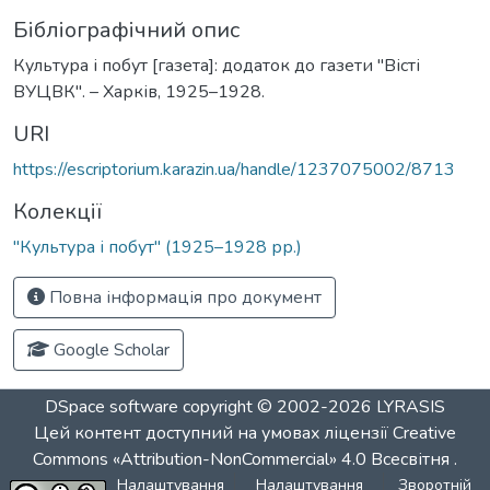
Бібліографічний опис
Культура і побут [газета]: додаток до газети "Вісті
ВУЦВК". – Харків, 1925–1928.
URI
https://escriptorium.karazin.ua/handle/1237075002/8713
Колекції
"Культура і побут" (1925–1928 рр.)
Повна інформація про документ
Google Scholar
DSpace software
copyright © 2002-2026
LYRASIS
Цей контент доступний на умовах ліцензії
Creative
Commons «Attribution-NonCommercial» 4.0 Всесвітня
.
Налаштування
Налаштування
Зворотній