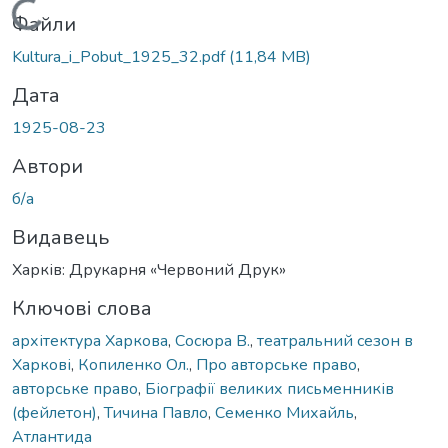
Вантажиться...
Файли
Kultura_i_Pobut_1925_32.pdf
(11,84 MB)
Дата
1925-08-23
Автори
б/а
Видавець
Харків: Друкарня «Червоний Друк»
Ключові слова
архітектура Харкова
,
Сосюра В.
,
театральний сезон в
Харкові
,
Копиленко Ол.
,
Про авторське право
,
авторське право
,
Біографії великих письменників
(фейлетон)
,
Тичина Павло
,
Семенко Михайль
,
Атлантида