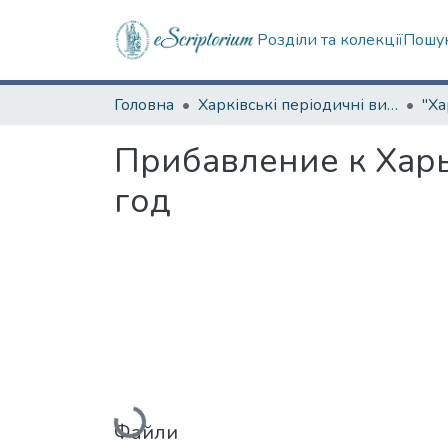
Розділи та колекції
Пошук
Головна
Харківські періодичні видання
Прибавление к Харь
год
Вантажиться...
Файли