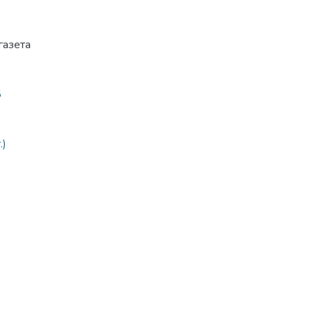
газета
5
.)