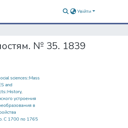
Увійти
остям. № 35. 1839
cial sciences::Mass
ES and
ts::History
,
ского устроения
реобразования в
ройства
. С 1700 по 1765