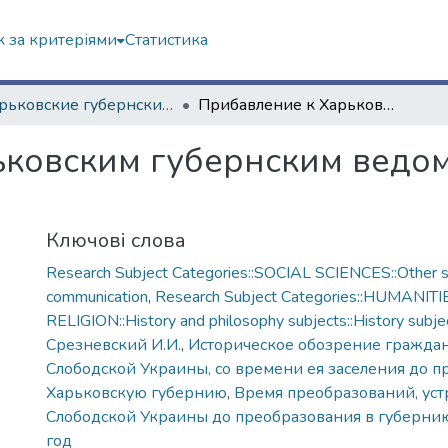
 за критеріями
Статистика
"Харьковские губернские ведомости" (1838–1915 гг.)
Прибавление к Харьковским губернским ведомостям. № 35. 1839 год
ковским губернским ведом
Ключові слова
Research Subject Categories::SOCIAL SCIENCES::Other so
communication
,
Research Subject Categories::HUMANITI
RELIGION::History and philosophy subjects::History subjec
Срезневский И.И.
,
Историческое обозрение граждан
Слободской Украины, со времени ея заселения до п
Харьковскую губернию
,
Время преобразований, уст
Слободской Украины до преобразования в губернию
год