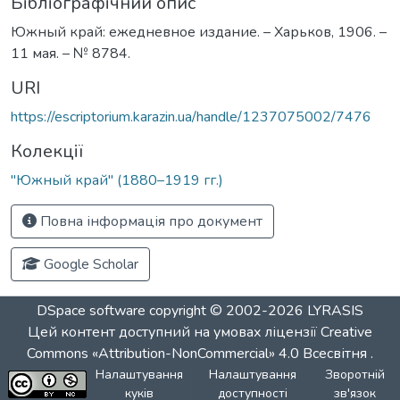
Бібліографічний опис
Южный край: ежедневное издание. – Харьков, 1906. –
11 мая. – № 8784.
URI
https://escriptorium.karazin.ua/handle/1237075002/7476
Колекції
"Южный край" (1880–1919 гг.)
Повна інформація про документ
Google Scholar
DSpace software
copyright © 2002-2026
LYRASIS
Цей контент доступний на умовах ліцензії
Creative
Commons «Attribution-NonCommercial» 4.0 Всесвітня
.
Налаштування
Налаштування
Зворотній
куків
доступності
зв'язок