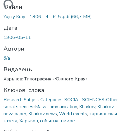
житься...
Файли
Yujniy Kray - 1906 - 4 - 6-5 .pdf
(66,7 MB)
Дата
1906-05-11
Автори
б/а
Видавець
Харьков: Типография «Южного Края»
Ключові слова
Research Subject Categories::SOCIAL SCIENCES::Other
social sciences::Mass communication
,
Kharkov
,
Kharkov
newspaper
,
Kharkov news
,
World events
,
харьковская
газета
,
Харьков
,
события в мире