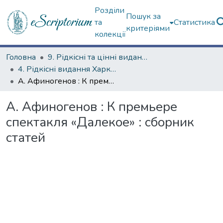
Розділи
Пошук за
та
Статистика
критеріями
колекції
Головна
9. Рідкісні та цінні видання
4. Рідкісні видання Харкова ХХ ст.
А. Афиногенов : К премьере спектакля «Далекое» : сборник статей
А. Афиногенов : К премьере
спектакля «Далекое» : сборник
статей