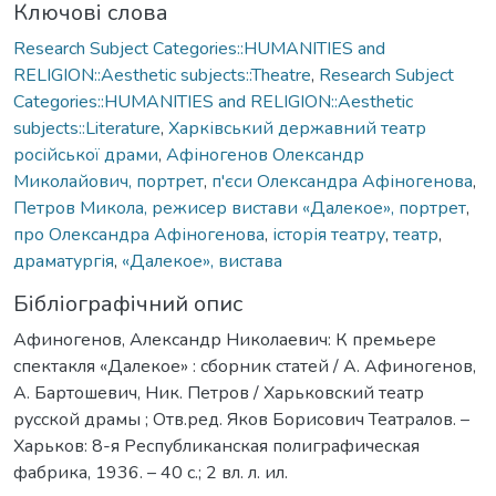
Ключові слова
Research Subject Categories::HUMANITIES and
RELIGION::Aesthetic subjects::Theatre
,
Research Subject
Categories::HUMANITIES and RELIGION::Aesthetic
subjects::Literature
,
Харківський державний театр
російської драми
,
Афіногенов Олександр
Миколайович, портрет
,
п'єси Олександра Афіногенова
,
Петров Микола, режисер вистави «Далекое», портрет
,
про Олександра Афіногенова
,
історія театру
,
театр
,
драматургія
,
«Далекое», вистава
Бібліографічний опис
Афиногенов, Александр Николаевич: К премьере
спектакля «Далекое» : сборник статей / А. Афиногенов,
А. Бартошевич, Ник. Петров / Харьковский театр
русской драмы ; Отв.ред. Яков Борисович Театралов. –
Харьков: 8-я Республиканская полиграфическая
фабрика, 1936. – 40 с.; 2 вл. л. ил.