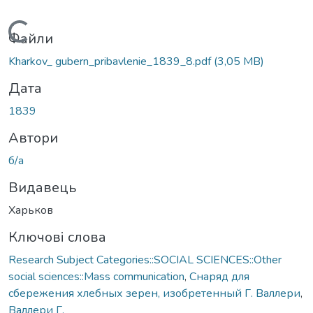
Вантажиться...
Файли
Kharkov_ gubern_pribavlenie_1839_8.pdf
(3,05 MB)
Дата
1839
Автори
б/а
Видавець
Харьков
Ключові слова
Research Subject Categories::SOCIAL SCIENCES::Other
social sciences::Mass communication
,
Снаряд для
сбережения хлебных зерен, изобретенный Г. Валлери
,
Валлери Г.