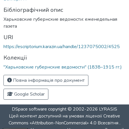
Бібліографічний опис
Харьковские губернские ведомости: еженедельная
газета
URI
https://escriptorium.karazin.ua/handle/1237075002/4525
Колекції
"Харьковские губернские ведомости" (1838–1915 гг.)
Повна інформація про документ
Google Scholar
DSpace software
copyright © 2002-2026
LYRASIS
Цей контент доступний на умовах ліцензії
Creative
Commons «Attribution-NonCommercial» 4.0 Всесвітня
.