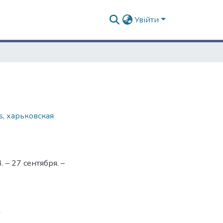
Увійти
s
,
харьковская
– 27 сентября. –
2