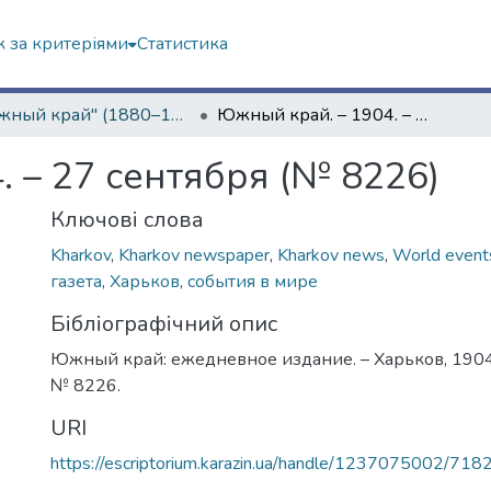
 за критеріями
Статистика
"Южный край" (1880–1919 гг.)
Южный край. – 1904. – 27 сентября (№ 8226)
 – 27 сентября (№ 8226)
Ключові слова
Kharkov
,
Kharkov newspaper
,
Kharkov news
,
World event
газета
,
Харьков
,
события в мире
Бібліографічний опис
Южный край: ежедневное издание. – Харьков, 1904. 
№ 8226.
URI
https://escriptorium.karazin.ua/handle/1237075002/718