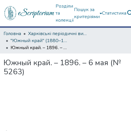
Розділи
Пошук за
та
Статистика
критеріями
колекції
Головна
Харківські періодичні видання
"Южный край" (1880–1919 гг.)
Южный край. – 1896. – 6 мая (№ 5263)
Южный край. – 1896. – 6 мая (№
5263)
Вантажиться...