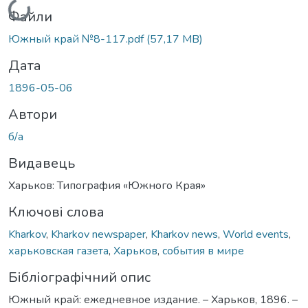
Файли
Южный край №8-117.pdf
(57,17 MB)
Дата
1896-05-06
Автори
б/а
Видавець
Харьков: Типография «Южного Края»
Ключові слова
Kharkov
,
Kharkov newspaper
,
Kharkov news
,
World events
,
харьковская газета
,
Харьков
,
события в мире
Бібліографічний опис
Южный край: ежедневное издание. – Харьков, 1896. –