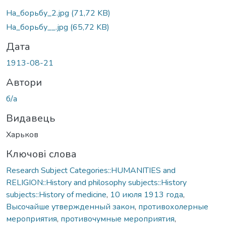
антажиться...
На_борьбу_2.jpg
(71,72 KB)
На_борьбу__.jpg
(65,72 KB)
Дата
1913-08-21
Автори
б/а
Видавець
Харьков
Ключові слова
Research Subject Categories::HUMANITIES and
RELIGION::History and philosophy subjects::History
subjects::History of medicine
,
10 июля 1913 года
,
Высочайше утвержденный закон
,
противохолерные
мероприятия
,
противочумные мероприятия
,