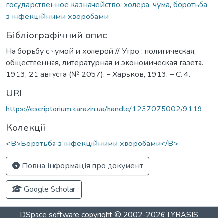
государственное казначейство
,
холера
,
чума
,
боротьба
з інфекційними хворобами
Бібліографічний опис
На борьбу с чумой и холерой // Утро : политическая,
общественная, литературная и экономическая газета.
1913, 21 августа (№ 2057). – Харьков, 1913. – С. 4.
URI
https://escriptorium.karazin.ua/handle/1237075002/9119
Колекції
<B>Боротьба з інфекційними хворобами</B>
Повна інформація про документ
Google Scholar
DSpace software
copyright © 2002-2026
LYRASIS