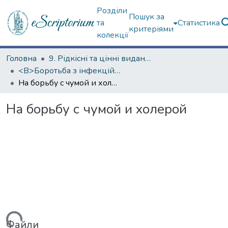
Розділи
Пошук за
та
Статистика
критеріями
колекції
Головна
9. Рідкісні та цінні видання
<B>Боротьба з інфекційними хворобами</B>
На борьбу с чумой и холерой
На борьбу с чумой и холерой
Файли