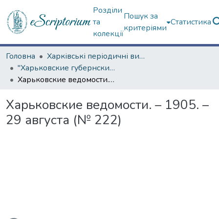
Розділи
Пошук за
та
Статистика
критеріями
колекції
Головна
Харківські періодичні видання
"Харьковские губернские ведомости" (1838–1915 гг.)
Харьковские ведомости. – 1905. – 29 августа (№ 222)
Харьковские ведомости. – 1905. –
29 августа (№ 222)