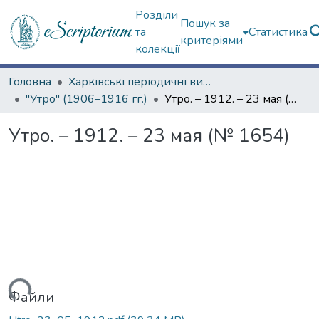
Розділи
Пошук за
та
Статистика
критеріями
колекції
Головна
Харківські періодичні видання
"Утро" (1906–1916 гг.)
Утро. – 1912. – 23 мая (№ 1654)
Утро. – 1912. – 23 мая (№ 1654)
иться...
Файли