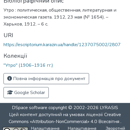
Бібліографічний опис
Утро : политическая, общественная, литературная и
экономическая газета. 1912, 23 мая (№ 1654). –
Харьков, 1912. – 6 с.
URI
https://escriptorium.karazin.ua/handle/1237075002/2807
Колекції
"Утро" (1906–1916 гг.)
Повна інформація про документ
Google Scholar
DSpace software
copyright © 2002-2026
LYRASIS
Цей контент доступний на умовах ліцензії
Creative
Commons «Attribution-NonCommercial» 4.0 Всесвітня
.
Налаштування
Налаштування
Зворотній