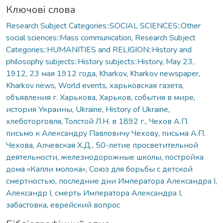
Ключові слова
Research Subject Categories::SOCIAL SCIENCES::Other
social sciences::Mass communication
,
Research Subject
Categories::HUMANITIES and RELIGION::History and
philosophy subjects::History subjects::History
,
May 23,
1912
,
23 мая 1912 года
,
Kharkov
,
Kharkov newspaper
,
Kharkov news
,
World events
,
харьковская газета
,
объявления г. Харькова
,
Харьков
,
события в мире
,
история Украины
,
Ukraine
,
History of Ukraine
,
хлеботорговля
,
Толстой Л.Н. в 1892 г.
,
Чехов А.П.
письмо к Александру Павловичу Чехову
,
письма А.П.
Чехова
,
Алчевская Х.Д., 50-летие просветительной
деятельности
,
железнодорожные школы
,
постройка
дома «Капли молока»
,
Союз для борьбы с детской
смертностью
,
последние дни Императора Александра I
,
Александр I
,
смерть Императора Александра I
,
забастовка
,
еврейский вопрос