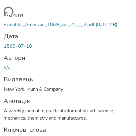
иться...
Файли
Scientific_American_1869_vol_21___2.pdf
(8,31 MB)
Дата
1869-07-10
Автори
б/а
Видавець
New York. Munn & Company
Анотація
A weekly journal of practical information, art, science,
mechanics, chemistry and manufactures.
Ключові слова