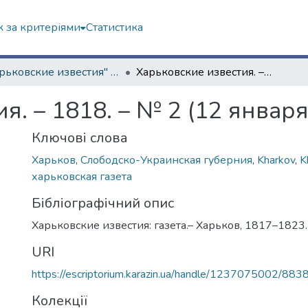
 за критеріями
Статистика
"Харьковские известия" (1817–1823 гг.)
Харьковские известия. – 1818. – № 2 (12 января)
я. – 1818. – № 2 (12 января
Ключові слова
Харьков
,
Слободско-Украинская губерния
,
Kharkov
,
K
харьковская газета
Бібліографічний опис
Харьковские известия: газета.– Харьков, 1817–1823
URI
https://escriptorium.karazin.ua/handle/1237075002/883
Колекції