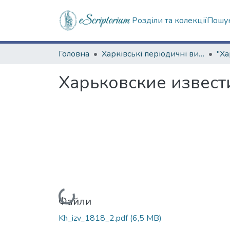
Розділи та колекції
Пошук
Головна
Харківські періодичні видання
Харьковские извести
Вантажиться...
Файли
Kh_izv_1818_2.pdf
(6,5 MB)