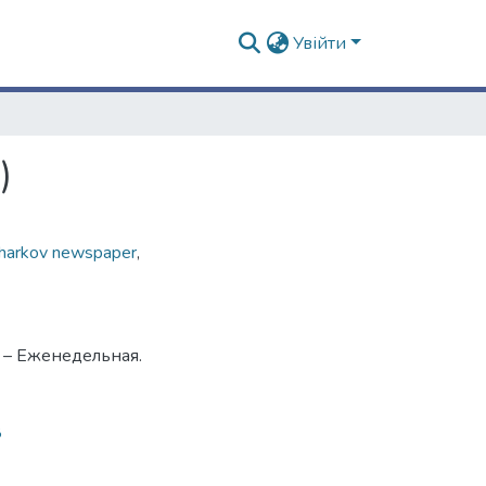
Увійти
)
harkov newspaper
,
. – Еженедельная.
8