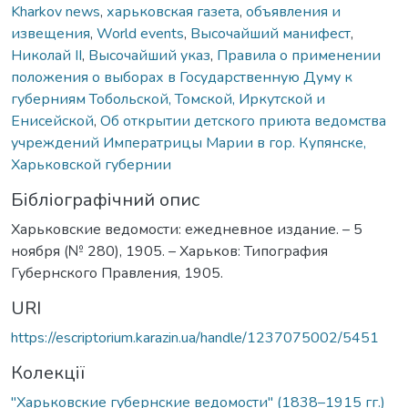
Kharkov news
,
харьковская газета
,
объявления и
извещения
,
World events
,
Высочайший манифест
,
Николай ІІ
,
Высочайший указ
,
Правила о применении
положения о выборах в Государственную Думу к
губерниям Тобольской, Томской, Иркутской и
Енисейской
,
Об открытии детского приюта ведомства
учреждений Императрицы Марии в гор. Купянске,
Харьковской губернии
Бібліографічний опис
Харьковские ведомости: ежедневное издание. – 5
ноября (№ 280), 1905. – Харьков: Типография
Губернского Правления, 1905.
URI
https://escriptorium.karazin.ua/handle/1237075002/5451
Колекції
"Харьковские губернские ведомости" (1838–1915 гг.)