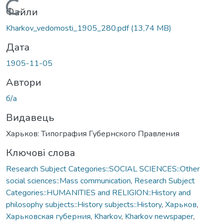
Вантажиться...
Файли
Kharkov_vedomosti_1905_280.pdf
(13,74 MB)
Дата
1905-11-05
Автори
б/а
Видавець
Харьков: Типография Губернского Правления
Ключові слова
Research Subject Categories::SOCIAL SCIENCES::Other
social sciences::Mass communication
,
Research Subject
Categories::HUMANITIES and RELIGION::History and
philosophy subjects::History subjects::History
,
Харьков
,
Харьковская губерния
,
Kharkov
,
Kharkov newspaper
,