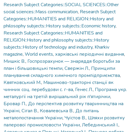
Research Subject Categories::SOCIAL SCIENCES::Other
social sciences::Mass communication
,
Research Subject
Categories::HUMANITIES and RELIGION::History and
philosophy subjects::History subjects::Economic history
,
Research Subject Categories::HUMANITIES and
RELIGION::History and philosophy subjects::History
subjects::History of technology and industry
,
Kharkiv
magazine
,
World events
,
харківські періодичні видання
,
Мишкіс В.
,
Госпрозрахунок — знаряддя боротьби за
план і більшовицькі темпи
,
Свержін Л.
,
Принципи
планування складного химічного промпідприємства
,
Квятковський М.
,
Машиново-тракторні станції як
чинних соц. перебудови с. г-ва
,
Генес Л.
,
Програма укр.
металургії на третій вирішальний рік п'ятирічки
,
Бровар П.
,
До перспектив розвитку тваринництва на
Україні
,
Сігал В.
,
Ковалевська В.
,
До питань
металопостачання України
,
Чуїстов В.
,
Шляхи розвитку
паперової промисловости України
,
Лебединський І.
,
Аграрна криза в Польщі
,
Нагорний І.
,
Планова робота