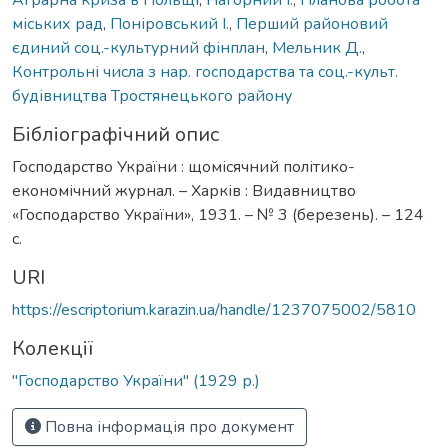
міських рад
,
Поніровський І.
,
Перший районовий
єдиний соц.-культурний фінплан
,
Мельник Д.
,
Контрольні числа з нар. господарства та соц.-культ.
будівництва Тростянецького району
Бібліографічний опис
Господарство України : щомісячний політико-
економічний журнал. – Харків : Видавництво
«Господарство України», 1931. – № 3 (березень). – 124
с.
URI
https://escriptorium.karazin.ua/handle/1237075002/5810
Колекції
"Господарство України" (1929 р.)
Повна інформація про документ