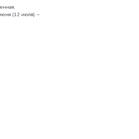
енная,
июня (12 июля). –
1