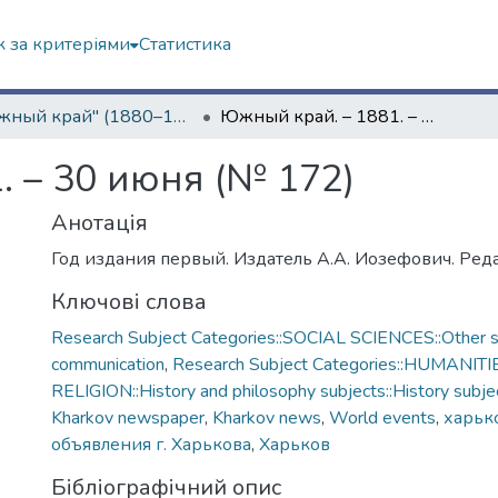
 за критеріями
Статистика
"Южный край" (1880–1919 гг.)
Южный край. – 1881. – 30 июня (№ 172)
. – 30 июня (№ 172)
Анотація
Год издания первый. Издатель А.А. Иозефович. Реда
Ключові слова
Research Subject Categories::SOCIAL SCIENCES::Other so
communication
,
Research Subject Categories::HUMANITI
RELIGION::History and philosophy subjects::History subjec
Kharkov newspaper
,
Kharkov news
,
World events
,
харько
объявления г. Харькова
,
Харьков
Бібліографічний опис