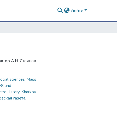
Увійти
ктор А.Н. Стоянов.
cial sciences::Mass
ES and
ts::History
,
Kharkov
,
вская газета
,