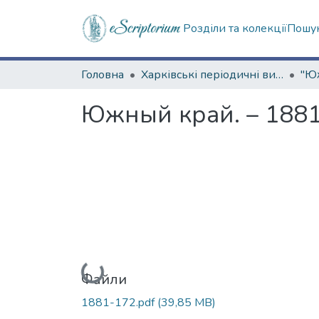
Розділи та колекції
Пошук
Головна
Харківські періодичні видання
Южный край. – 1881
Вантажиться...
Файли
1881-172.pdf
(39,85 MB)