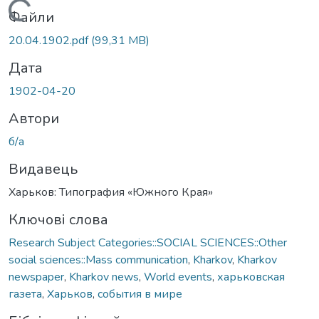
Вантажиться...
Файли
20.04.1902.pdf
(99,31 MB)
Дата
1902-04-20
Автори
б/а
Видавець
Харьков: Типография «Южного Края»
Ключові слова
Research Subject Categories::SOCIAL SCIENCES::Other
social sciences::Mass communication
,
Kharkov
,
Kharkov
newspaper
,
Kharkov news
,
World events
,
харьковская
газета
,
Харьков
,
события в мире