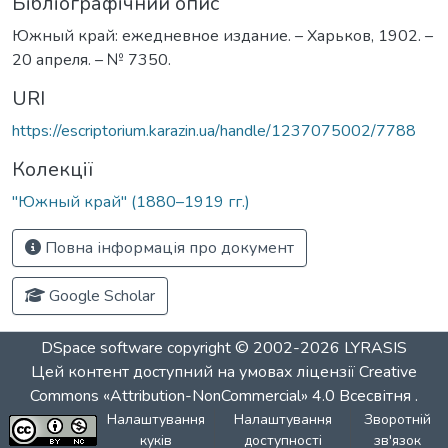
Бібліографічний опис
Южный край: ежедневное издание. – Харьков, 1902. –
20 апреля. – № 7350.
URI
https://escriptorium.karazin.ua/handle/1237075002/7788
Колекції
"Южный край" (1880–1919 гг.)
Повна інформація про документ
Google Scholar
DSpace software
copyright © 2002-2026
LYRASIS
Цей контент доступний на умовах ліцензії
Creative
Commons «Attribution-NonCommercial» 4.0 Всесвітня
.
Налаштування
Налаштування
Зворотній
куків
доступності
зв'язок