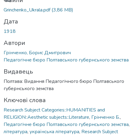
Вантажиться...
Файли
Grinchenko_Ukrala.pdf
(3,86 MB)
Дата
1918
Автори
Грінченко, Борис Дмитрович
Педагогічне бюро Полтавського губернського земства
Видавець
Полтава: Видання Педагогічного бюро Полтавського
губернського земства
Ключові слова
Research Subject Categories::HUMANITIES and
RELIGION::Aesthetic subjects::Literature
,
Грінченко Б.
,
Педагогічне бюро Полтавського губернського земства
,
література
,
українська література
,
Research Subject