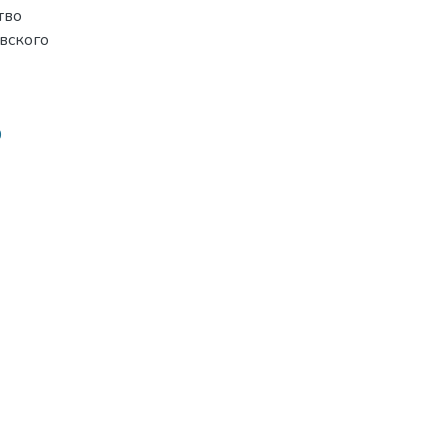
тво
вского
0