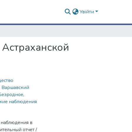
Увійти
 Астраханской
ество
,
Варшавский
Безродное
,
ские наблюдения
е наблюдения в
ительный отчет /