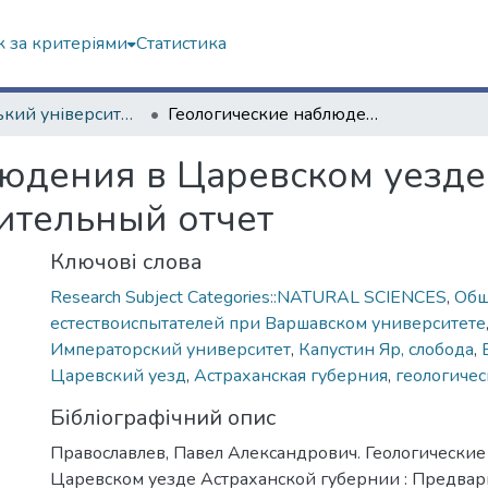
 за критеріями
Статистика
Варшавський університет (до 200-річчя)
Геологические наблюдения в Царевском уезде Астраханской губернии : Предварительный отчет
юдения в Царевском уезде
ительный отчет
Ключові слова
Research Subject Categories::NATURAL SCIENCES
,
Общ
естествоиспытателей при Варшавском университете
Императорский университет
,
Капустин Яр, слобода
,
Царевский уезд
,
Астраханская губерния
,
геологиче
Бібліографічний опис
Православлев, Павел Александрович. Геологически
Царевском уезде Астраханской губернии : Предвар