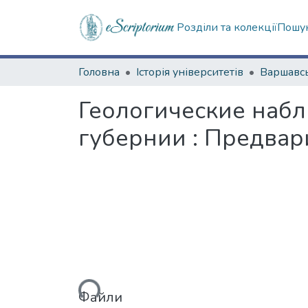
Розділи та колекції
Пошук
Головна
Історія університетів
Геологические набл
губернии : Предвар
Вантажиться...
Файли