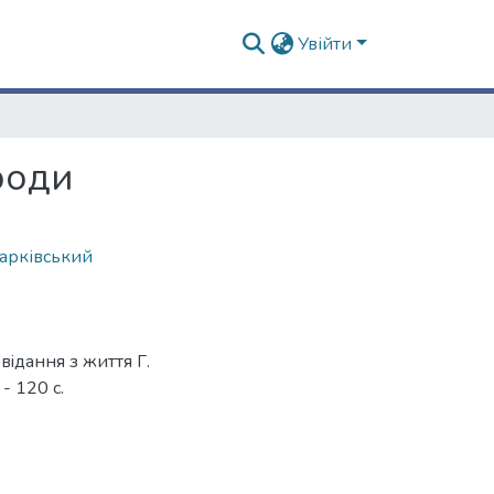
Увійти
роди
арківський
вiдання з життя Г.
 - 120 с.