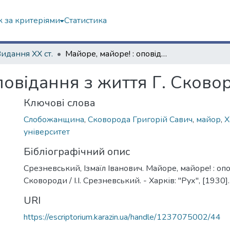
 за критеріями
Статистика
Видання ХХ ст.
Майоре, майоре! : оповiдання з життя Г. Сковороди
повiдання з життя Г. Сково
Ключові слова
Слобожанщина
,
Сковорода Григорій Савич
,
майор
,
Х
університет
Бібліографічний опис
Срезневський, Iзмаїл Іванович. Майоре, майоре! : опо
Сковороди / I.І. Срезневський. - Харків: "Рух", [1930].
URI
https://escriptorium.karazin.ua/handle/1237075002/44