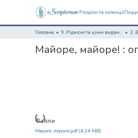
Розділи та колекції
Пошук
Головна
9. Рідкісні та цінні видання
2. 
Майоре, майоре! : о
Вантажиться...
Файли
Mayore, mayore.pdf
(4,24 MB)