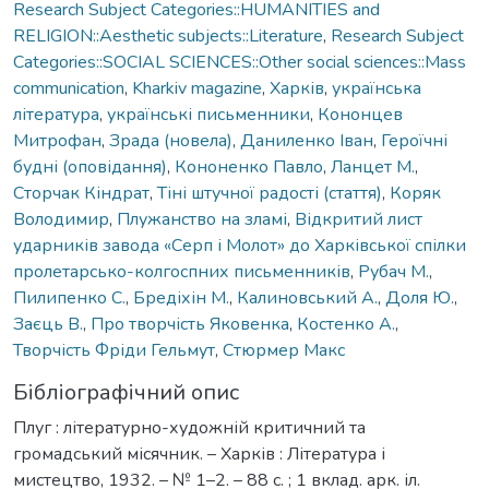
Research Subject Categories::HUMANITIES and
RELIGION::Aesthetic subjects::Literature
,
Research Subject
Categories::SOCIAL SCIENCES::Other social sciences::Mass
communication
,
Kharkiv magazine
,
Харків
,
українська
література
,
українські письменники
,
Кононцев
Митрофан
,
Зрада (новела)
,
Даниленко Іван
,
Героїчні
будні (оповідання)
,
Кононенко Павло
,
Ланцет М.
,
Сторчак Кіндрат
,
Тіні штучної радості (стаття)
,
Коряк
Володимир
,
Плужанство на зламі
,
Відкритий лист
ударників завода «Серп і Молот» до Харківської спілки
пролетарсько-колгоспних письменників
,
Рубач М.
,
Пилипенко С.
,
Бредіхін М.
,
Калиновський А.
,
Доля Ю.
,
Заєць В.
,
Про творчість Яковенка
,
Костенко А.
,
Творчість Фріди Гельмут
,
Стюрмер Макс
Бібліографічний опис
Плуг : літературно-художній критичний та
громадський місячник. – Харків : Література і
мистецтво, 1932. – № 1–2. – 88 с. ; 1 вклад. арк. іл.