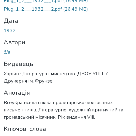
Plug_1_2___1932___1.pdf
(18,44 MB)
Plug_1_2___1932___2.pdf
(26,49 MB)
Дата
1932
Автори
б/а
Видавець
Харків : Література і мистецтво. ДВОУ УПП. 7
Друкарня ім. Фрунзе.
Анотація
Всеукраїнська спілка пролетарсько-колгоспних
письменників. Літературно-художній критичний та
громадський місячник. Рік видання VIII.
Ключові слова