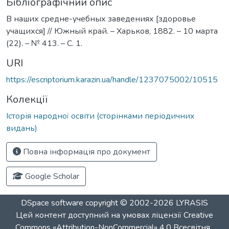
Бібліографічний опис
В наших средне-учебных заведениях [здоровье
учащихся] // Южный край. – Харьков, 1882. – 10 марта
(22). – № 413. – С. 1.
URI
https://escriptorium.karazin.ua/handle/1237075002/10515
Колекції
Історія народної освіти (сторінками періодичних
видань)
Повна інформація про документ
Google Scholar
DSpace software
copyright © 2002-2026
LYRASIS
Цей контент доступний на умовах ліцензії
Creative
Commons «Attribution-NonCommercial» 4.0 Всесвітня
.