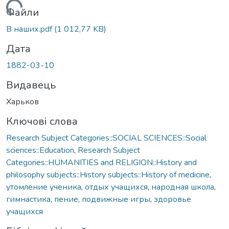
Вантажиться...
Файли
В наших.pdf
(1 012,77 KB)
Дата
1882-03-10
Видавець
Харьков
Ключові слова
Research Subject Categories::SOCIAL SCIENCES::Social
sciences::Education
,
Research Subject
Categories::HUMANITIES and RELIGION::History and
philosophy subjects::History subjects::History of medicine
,
утомление ученика
,
отдых учащихся
,
народная школа
,
гимнастика
,
пение
,
подвижные игры
,
здоровье
учащихся