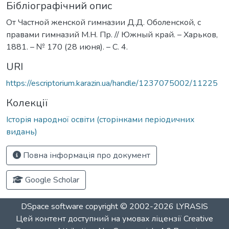
Бібліографічний опис
От Частной женской гимназии Д.Д. Оболенской, с
правами гимназий М.Н. Пр. // Южный край. – Харьков,
1881. – № 170 (28 июня). – С. 4.
URI
https://escriptorium.karazin.ua/handle/1237075002/11225
Колекції
Історія народної освіти (сторінками періодичних
видань)
Повна інформація про документ
Google Scholar
DSpace software
copyright © 2002-2026
LYRASIS
Цей контент доступний на умовах ліцензії
Creative