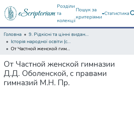
Розділи
Пошук за
та
Статистика
критеріями
колекції
Головна
9. Рідкісні та цінні видання
Історія народної освіти (сторінками періодичних видань)
От Частной женской гимназии Д.Д. Оболенской, с правами гимназий М.Н. Пр.
От Частной женской гимназии
Д.Д. Оболенской, с правами
гимназий М.Н. Пр.