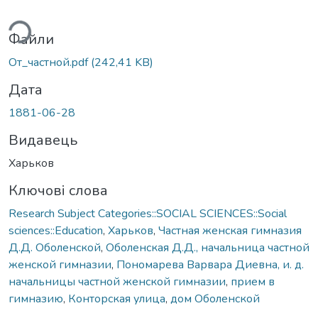
ься...
Файли
От_частной.pdf
(242,41 KB)
Дата
1881-06-28
Видавець
Харьков
Ключові слова
Research Subject Categories::SOCIAL SCIENCES::Social
sciences::Education
,
Харьков
,
Частная женская гимназия
Д.Д. Оболенской
,
Оболенская Д.Д., начальница частной
женской гимназии
,
Пономарева Варвара Диевна, и. д.
начальницы частной женской гимназии
,
прием в
гимназию
,
Конторская улица
,
дом Оболенской