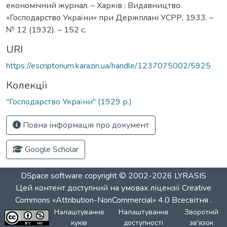
економічний журнал. – Харків : Видавництво
«Господарство України» при Держплані УСРР, 1933. –
№ 12 (1932). – 152 с.
URI
https://escriptorium.karazin.ua/handle/1237075002/5925
Колекції
"Господарство України" (1929 р.)
Повна інформація про документ
Google Scholar
DSpace software
copyright © 2002-2026
LYRASIS
Цей контент доступний на умовах ліцензії
Creative
Commons «Attribution-NonCommercial» 4.0 Всесвітня
.
Налаштування
Налаштування
Зворотній
куків
доступності
зв'язок