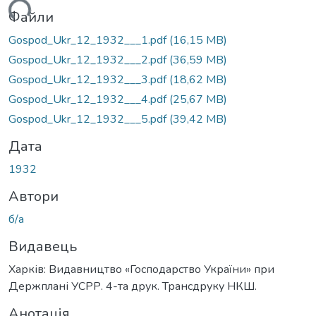
ться...
Файли
Gospod_Ukr_12_1932___1.pdf
(16,15 MB)
Gospod_Ukr_12_1932___2.pdf
(36,59 MB)
Gospod_Ukr_12_1932___3.pdf
(18,62 MB)
Gospod_Ukr_12_1932___4.pdf
(25,67 MB)
Gospod_Ukr_12_1932___5.pdf
(39,42 MB)
Дата
1932
Автори
б/а
Видавець
Харків: Видавництво «Господарство України» при
Держплані УСРР. 4-та друк. Трансдруку НКШ.
Анотація