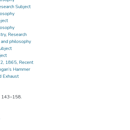
search Subject
losophy
ject
losophy
try
,
Research
 and philosophy
ubject
ject
 2, 1865
,
Recent
Logan’s Hammer
d Exhaust
P. 143–158.
2