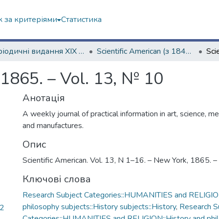
 за критеріями
Статистика
Періодичні видання ХІХ ст.
Scientific American (з 1845 р.)
 1865. – Vol. 13, № 10
Анотація
A weekly journal of practical information in art, science, m
and manufactures.
Опис
Scientific American. Vol. 13, N 1–16. – New York, 1865. –
Ключові слова
Research Subject Categories::HUMANITIES and RELIGION
philosophy subjects::History subjects::History
,
Research S
92
Categories::HUMANITIES and RELIGION::History and phi