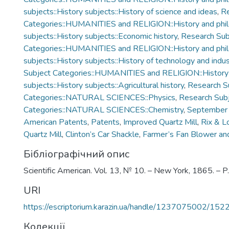
subjects::History subjects::History of science and ideas
,
Re
Categories::HUMANITIES and RELIGION::History and phi
subjects::History subjects::Economic history
,
Research Sub
Categories::HUMANITIES and RELIGION::History and phi
subjects::History subjects::History of technology and indus
Subject Categories::HUMANITIES and RELIGION::History
subjects::History subjects::Agricultural history
,
Research S
Categories::NATURAL SCIENCES::Physics
,
Research Sub
Categories::NATURAL SCIENCES::Chemistry
,
September
American Patents
,
Patents
,
Improved Quartz Mill
,
Rix & 
Quartz Mill
,
Clinton’s Car Shackle
,
Farmer’s Fan Blower an
Бібліографічний опис
Scientific American. Vol. 13, № 10. – New York, 1865. – 
URI
https://escriptorium.karazin.ua/handle/1237075002/152
Колекції