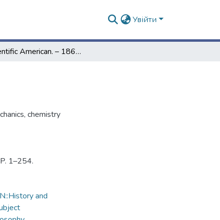
Увійти
Scientific American. – 1865. – Vol. 13, № 10
echanics, chemistry
 P. 1–254.
::History and
ubject
losophy