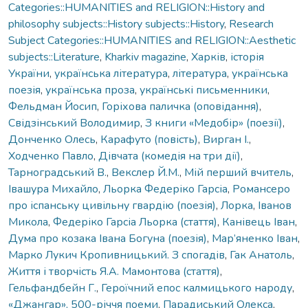
Categories::HUMANITIES and RELIGION::History and
philosophy subjects::History subjects::History
,
Research
Subject Categories::HUMANITIES and RELIGION::Aesthetic
subjects::Literature
,
Kharkiv magazine
,
Харків
,
історія
України
,
українська література
,
література
,
українська
поезія
,
українська проза
,
українські письменники
,
Фельдман Йосип
,
Горіхова паличка (оповідання)
,
Свідзінський Володимир
,
З книги «Медобір» (поезії)
,
Донченко Олесь
,
Карафуто (повість)
,
Вирган І.
,
Ходченко Павло
,
Дівчата (комедія на три дії)
,
Тарноградський В.
,
Векслер Й.М.
,
Мій перший вчитель
,
Івашура Михайло
,
Льорка Федеріко Гарсіа
,
Романсеро
про іспанську цивільну гвардію (поезія)
,
Лорка
,
Іванов
Микола
,
Федеріко Гарсіа Льорка (стаття)
,
Канівець Іван
,
Дума про козака Івана Богуна (поезія)
,
Мар’яненко Іван
,
Марко Лукич Кропивницький. З спогадів
,
Гак Анатоль
,
Життя і творчість Я.А. Мамонтова (стаття)
,
Гельфандбейн Г.
,
Героїчний епос калмицького народу
,
«Джангар», 500-річчя поеми
,
Парадиський Олекса
,