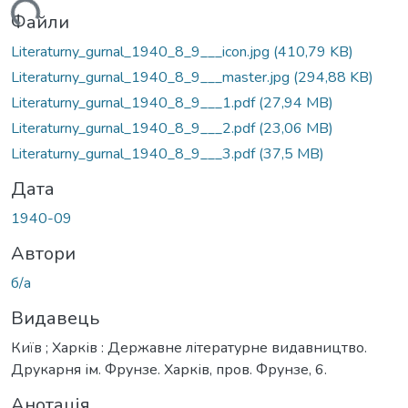
иться...
Файли
Literaturny_gurnal_1940_8_9___icon.jpg
(410,79 KB)
Literaturny_gurnal_1940_8_9___master.jpg
(294,88 KB)
Literaturny_gurnal_1940_8_9___1.pdf
(27,94 MB)
Literaturny_gurnal_1940_8_9___2.pdf
(23,06 MB)
Literaturny_gurnal_1940_8_9___3.pdf
(37,5 MB)
Дата
1940-09
Автори
б/а
Видавець
Київ ; Харків : Державне літературне видавництво.
Друкарня ім. Фрунзе. Харків, пров. Фрунзе, 6.
Анотація