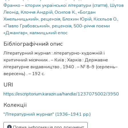
Франко – історик української літератури (стаття)
,
Шутов
Леонід
,
Клоччя Андрій
,
Осипов К.
,
«Богдан
Хмельницький», рецензія
,
Блохин Юрій
,
Кісєльов О.
,
«Павло Грабовський», рецензія
,
500-річчя поеми
«Джангар»
,
калмицький епос
Бібліографічний опис
Літературний журнал : літературно-художній і
критичний місячник . – Київ ; Харків : Державне
літературне видавництво , 1940 . – № 8–9 (серпень–
вересень) . – 192 с.
URI
https://escriptorium.karazin.ua/handle/1237075002/3950
Колекції
"Літературний журнал" (1936–1941 рр.)
Повна інформація про документ