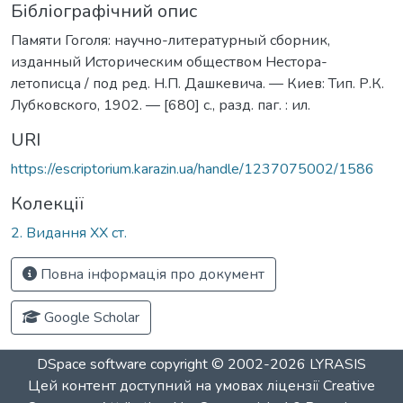
Бібліографічний опис
Памяти Гоголя: научно-литературный сборник,
изданный Историческим обществом Нестора-
летописца / под ред. Н.П. Дашкевича. — Киев: Тип. Р.К.
Лубковского, 1902. — [680] с., разд. паг. : ил.
URI
https://escriptorium.karazin.ua/handle/1237075002/1586
Колекції
2. Видання ХХ ст.
Повна інформація про документ
Google Scholar
DSpace software
copyright © 2002-2026
LYRASIS
Цей контент доступний на умовах ліцензії
Creative