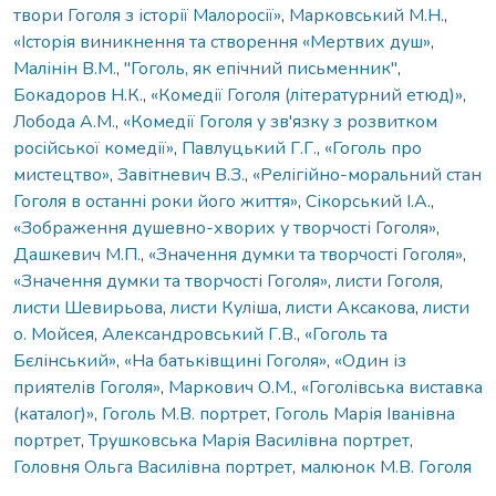
твори Гоголя з історії Малоросії»
,
Марковський М.Н.
,
«Історія виникнення та створення «Мертвих душ»
,
Малінін В.М.
,
"Гоголь, як епічний письменник"
,
Бокадоров Н.К.
,
«Комедії Гоголя (літературний етюд)»
,
Лобода А.М.
,
«Комедії Гоголя у зв'язку з розвитком
російської комедії»
,
Павлуцький Г.Г.
,
«Гоголь про
мистецтво»
,
Завітневич В.З.
,
«Релігійно-моральний стан
Гоголя в останні роки його життя»
,
Сікорський І.А.
,
«Зображення душевно-хворих у творчості Гоголя»
,
Дашкевич М.П.
,
«Значення думки та творчості Гоголя»
,
«Значення думки та творчості Гоголя»
,
листи Гоголя
,
листи Шевирьова
,
листи Куліша
,
листи Аксакова
,
листи
о. Мойсея
,
Александровський Г.В.
,
«Гоголь та
Бєлінський»
,
«На батьківщині Гоголя»
,
«Один із
приятелів Гоголя»
,
Маркович О.М.
,
«Гоголівська виставка
(каталог)»
,
Гоголь М.В. портрет
,
Гоголь Марія Іванівна
портрет
,
Трушковська Марія Василівна портрет
,
Головня Ольга Василівна портрет
,
малюнок М.В. Гоголя