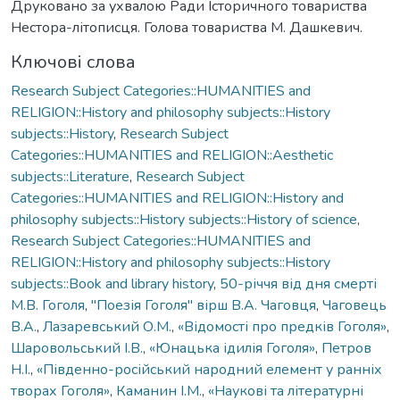
Друковано за ухвалою Ради Історичного товариства
Нестора-літописця. Голова товариства М. Дашкевич.
Ключові слова
Research Subject Categories::HUMANITIES and
RELIGION::History and philosophy subjects::History
subjects::History
,
Research Subject
Categories::HUMANITIES and RELIGION::Aesthetic
subjects::Literature
,
Research Subject
Categories::HUMANITIES and RELIGION::History and
philosophy subjects::History subjects::History of science
,
Research Subject Categories::HUMANITIES and
RELIGION::History and philosophy subjects::History
subjects::Book and library history
,
50-річчя від дня смерті
М.В. Гоголя
,
"Поезія Гоголя" вірш В.А. Чаговця
,
Чаговець
В.А.
,
Лазаревський О.М.
,
«Відомості про предків Гоголя»
,
Шаровольський І.В.
,
«Юнацька ідилія Гоголя»
,
Петров
Н.І.
,
«Південно-російський народний елемент у ранніх
творах Гоголя»
,
Каманин І.М.
,
«Наукові та літературні