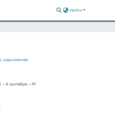
Увійти
s
,
харьковская
 – 6 сентября. – №
5