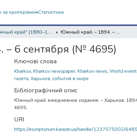
 за критеріями
Статистика
"Южный край" (1880–1919 гг.)
Южный край. – 1894. – 6 сентября (№ 4695)
 – 6 сентября (№ 4695)
Ключові слова
Kharkov
,
Kharkov newspaper
,
Kharkov news
,
World event
газета
,
Харьков
,
события в мире
Бібліографічний опис
Южный край: ежедневное издание. – Харьков, 1894.
4695.
URI
https://escriptorium.karazin.ua/handle/1237075002/648