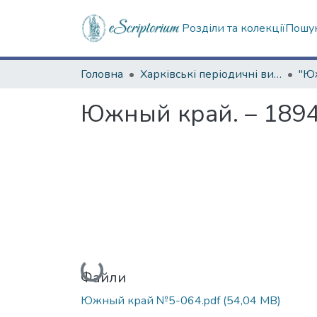
Розділи та колекції
Пошук
Головна
Харківські періодичні видання
Южный край. – 1894.
Вантажиться...
Файли
Южный край №5-064.pdf
(54,04 MB)