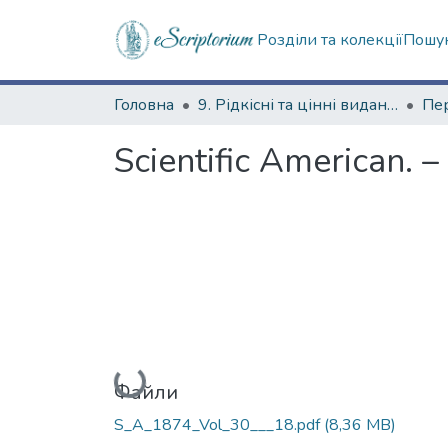
Розділи та колекції
Пошук
Головна
9. Рідкісні та цінні видання
Scientific American. –
Вантажиться...
Файли
S_A_1874_Vol_30___18.pdf
(8,36 MB)