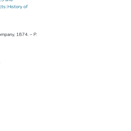
ts::History of
ompany, 1874. – P.
4