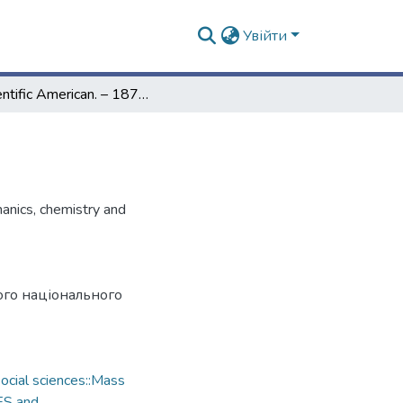
Увійти
Scientific American. – 1874. – Vol. 30, № 18
hanics, chemistry and
ого національного
cial sciences::Mass
ES and