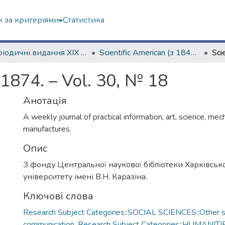
 за критеріями
Статистика
Періодичні видання ХІХ ст.
Scientific American (з 1845 р.)
 1874. – Vol. 30, № 18
Анотація
A weekly journal of practical information, art, science, mec
manufactures.
Опис
З фонду Центральної наукової бібліотеки Харківськ
університету імені В.Н. Каразіна.
Ключові слова
Research Subject Categories::SOCIAL SCIENCES::Other so
communication
,
Research Subject Categories::HUMANITI