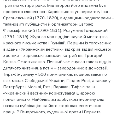
тривало чотири роки. Ініціатором його видання був
професор словесності Харківського університету Іван
Срезневський (1770-1820), видавцями-редакторами –
талановиті публіцисти й організатори Євграф
Філомафітський (1790-1831), Розумник Гонорський
(1791-1819). Журнал мав відділи науки й мистецтва,
красного письменства і “суміші”. Першим із тогочасних
видань «Украинский вестник» відкрив відділ місцевої
хроніки – харківські записки, котрий вів Григорій
Квітка-Основ’яненко. Певний час існував також відділ
дитячого читання, а потім – закордонних відомостей.
Тираж журналу – 500 примірників, поширювався по
всіх містах Слобідської України, Півдня Росії, а також у
Петербурзі, Москві, Ризі, Варшаві, Тифлісі та ін.
«Украинский вестник» користувався широкою
популярністю. Найбільшим здобутком журналу слід
назвати публікацію на його сторінках естетичних
праць Р.Гонорського, художньої прози І.Вернета,