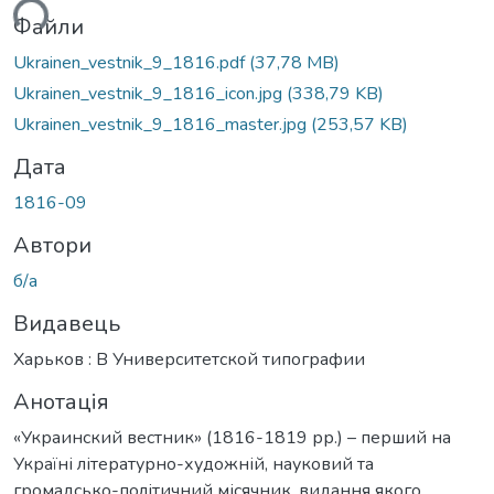
ься...
Файли
Ukrainen_vestnik_9_1816.pdf
(37,78 MB)
Ukrainen_vestnik_9_1816_icon.jpg
(338,79 KB)
Ukrainen_vestnik_9_1816_master.jpg
(253,57 KB)
Дата
1816-09
Автори
б/а
Видавець
Харьков : В Университетской типографии
Анотація
«Украинский вестник» (1816-1819 рр.) – перший на
Україні літературно-художній, науковий та
громадсько-політичний місячник, видання якого