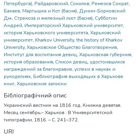
Петербурга)
,
Райдаровский
,
Соколов
,
Ремезов Сократ
,
Бакаев
,
Мартышка и Кот (басня)
,
Дунин-Борковский
Дм.
,
Стрекоза и железный лист (басня)
,
Субботин
Андрей
,
Императорский Харьковский университет
,
история Харьковского университета
,
Харьковский
университет
,
Kharkov University
,
the history of Kharkov
University
,
Харьковское Общество Благотворения
,
Институт для воспитания девиц
,
Харьковская губерния
,
история образования
,
Список девиц, удостоившихся
награждений за благонравие, успехи в науках и
рукоделиях
,
Библиография выходящих в Харькове
книг
,
Харьковские записки
Бібліографічний опис
Украинский вестник на 1816 год. Книжка девятая.
Месяц сентябрь.– Харьков : В Университетской
типографии, 1816. – С. 241–372.
URI