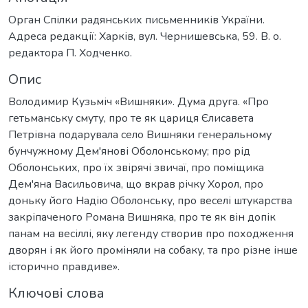
Орган Спілки радянських письменників України.
Адреса редакції: Харків, вул. Чернишевська, 59. В. о.
редактора П. Ходченко.
Опис
Володимир Кузьміч «Вишняки». Дума друга. «Про
гетьманську смуту, про те як цариця Єлисавета
Петрівна подарувала село Вишняки генеральному
бунчужному Дем'янові Оболонському; про рід
Оболонських, про їх звірячі звичаї, про поміщика
Дем'яна Васильовича, що вкрав річку Хорол, про
доньку його Надію Оболонську, про веселі штукарства
закріпаченого Романа Вишняка, про те як він допік
панам на весіллі, яку легенду створив про походження
дворян і як його проміняли на собаку, та про різне інше
історично правдиве».
Ключові слова