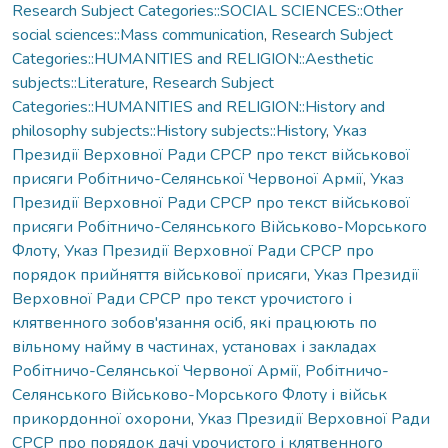
Research Subject Categories::SOCIAL SCIENCES::Other
social sciences::Mass communication
,
Research Subject
Categories::HUMANITIES and RELIGION::Aesthetic
subjects::Literature
,
Research Subject
Categories::HUMANITIES and RELIGION::History and
philosophy subjects::History subjects::History
,
Указ
Президії Верховної Ради СРСР про текст військової
присяги Робітничо-Селянської Червоної Армії
,
Указ
Президії Верховної Ради СРСР про текст військової
присяги Робітничо-Селянського Військово-Морського
Флоту
,
Указ Президії Верховної Ради СРСР про
порядок прийняття військової присяги
,
Указ Президії
Верховної Ради СРСР про текст урочистого і
клятвенного зобов'язання осіб, які працюють по
вільному найму в частинах, установах і закладах
Робітничо-Селянської Червоної Армії, Робітничо-
Селянського Військово-Морського Флоту і військ
прикордонної охорони
,
Указ Президії Верховної Ради
СРСР про порядок дачі урочистого і клятвенного