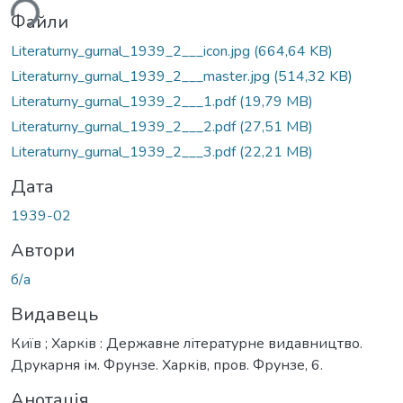
Файли
Literaturny_gurnal_1939_2___icon.jpg
(664,64 KB)
Literaturny_gurnal_1939_2___master.jpg
(514,32 KB)
Literaturny_gurnal_1939_2___1.pdf
(19,79 MB)
Literaturny_gurnal_1939_2___2.pdf
(27,51 MB)
Literaturny_gurnal_1939_2___3.pdf
(22,21 MB)
Дата
1939-02
Автори
б/а
Видавець
Київ ; Харків : Державне літературне видавництво.
Друкарня ім. Фрунзе. Харків, пров. Фрунзе, 6.
Анотація