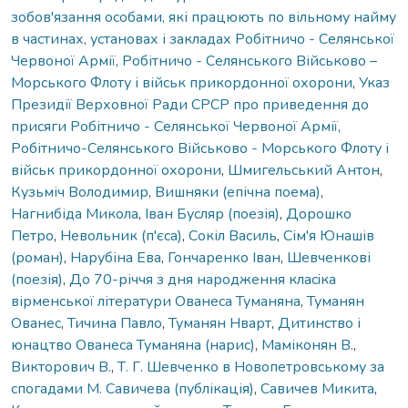
зобов'язання особами, які працюють по вільному найму
в частинах, установах і закладах Робітничо - Селянської
Червоної Армії, Робітничо - Селянського Військово –
Морського Флоту і військ прикордонної охорони
,
Указ
Президії Верховної Ради СРСР про приведення до
присяги Робітничо - Селянської Червоної Армії,
Робітничо-Селянського Військово - Морського Флоту і
військ прикордонної охорони
,
Шмигельський Антон
,
Кузьміч Володимир
,
Вишняки (епічна поема)
,
Нагнибіда Микола
,
Іван Бусляр (поезія)
,
Дорошко
Петро
,
Невольник (п'єса)
,
Сокіл Василь
,
Сім'я Юнашів
(роман)
,
Нарубіна Ева
,
Гончаренко Іван
,
Шевченкові
(поезія)
,
До 70-річчя з дня народження класiка
вірменської літератури Ованеса Туманяна
,
Туманян
Овaнес
,
Тичина Павло
,
Туманян Нварт
,
Дитинство і
юнацтво Ованеса Туманяна (нарис)
,
Маміконян В.
,
Викторович В.
,
Т. Г. Шевченко в Новопетровському за
спогадами М. Савичева (публікація)
,
Савичев Микита
,