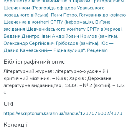
Короткотривале знайомство з Тарасом Григоровичем
Шевченком (Розповідь офіцера Уральського
козацького війська)
,
Панч Петро
,
Готування до ювілею
Шевченка в комітеті СРПУ (інформація)
,
Виїзне
засідання Шевченківського комітету СРПУ в Харкові
,
Бедзик Дмитро
,
Іван Андрійович Крилов (замітка)
,
Олександр Сергійович Грібоєдов (замітка)
,
Юс —
Давид Каневський,— Рідна вулиця". Рецензія
Бібліографічний опис
Літературний журнал : літературно-художній і
критичний місячник . – Київ ; Харків : Державне
літературне видавництво , 1939 . – № 2 (лютий). – 132
с.
URI
https://escriptorium.karazin.ua/handle/1237075002/4373
Колекції