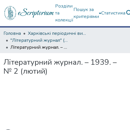
Розділи
Пошук за
та
Статистика
критеріями
колекції
Головна
Харківські періодичні видання
"Літературний журнал" (1936–1941 рр.)
Літературний журнал. – 1939. – № 2 (лютий)
Літературний журнал. – 1939. –
№ 2 (лютий)
ться...