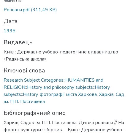
Файли
Розваги.pdf
(311,49 KB)
Дата
1935
Видавець
Київ : Державне учбово-педагогічне видавництво
«Радянська школа»
Ключові слова
Research Subject Categories::HUMANITIES and
RELIGION::History and philosophy subjects::History
subjects::History
,
фотографії міста Харкова
,
Харків
,
Сад
ім. П.П. Постишева
Бібліографічний опис
Харків, Садок ім. П.П. Постишева. Дитячі розваги // На
фронті культури : збірник. – Київ : Державне учбово-