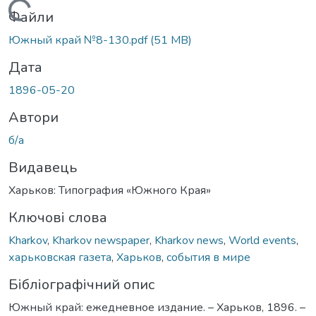
Вантажиться...
Файли
Южный край №8-130.pdf
(51 MB)
Дата
1896-05-20
Автори
б/а
Видавець
Харьков: Типография «Южного Края»
Ключові слова
Kharkov
,
Kharkov newspaper
,
Kharkov news
,
World events
,
харьковская газета
,
Харьков
,
события в мире
Бібліографічний опис
Южный край: ежедневное издание. – Харьков, 1896. –