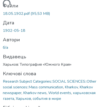
антажиться...
Файли
18.05.1902.pdf
(95,53 MB)
Дата
1902-05-18
Автори
б/а
Видавець
Харьков: Типография «Южного Края»
Ключові слова
Research Subject Categories::SOCIAL SCIENCES::Other
social sciences::Mass communication
,
Kharkov
,
Kharkov
newspaper
,
Kharkov news
,
World events
,
харьковская
газета
,
Харьков
,
события в мире