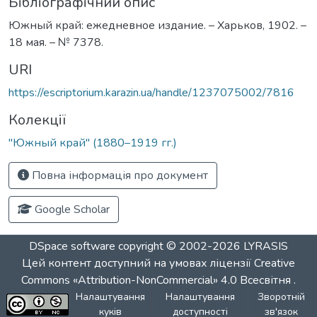
Бібліографічний опис
Южный край: ежедневное издание. – Харьков, 1902. –
18 мая. – № 7378.
URI
https://escriptorium.karazin.ua/handle/1237075002/7816
Колекції
"Южный край" (1880–1919 гг.)
Повна інформація про документ
Google Scholar
DSpace software
copyright © 2002-2026
LYRASIS
Цей контент доступний на умовах ліцензії
Creative
Commons «Attribution-NonCommercial» 4.0 Всесвітня
.
Налаштування
Налаштування
Зворотній
куків
доступності
зв'язок