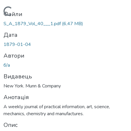
Вантажиться...
Файли
S_A_1879_Vol_40___1.pdf
(6,47 MB)
Дата
1879-01-04
Автори
б/а
Видавець
New York. Munn & Company
Анотація
A weekly journal of practical information, art, science,
mechanics, chemistry and manufactures.
Опис