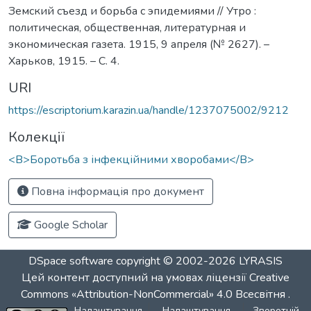
Земский съезд и борьба с эпидемиями // Утро :
политическая, общественная, литературная и
экономическая газета. 1915, 9 апреля (№ 2627). –
Харьков, 1915. – С. 4.
URI
https://escriptorium.karazin.ua/handle/1237075002/9212
Колекції
<B>Боротьба з інфекційними хворобами</B>
Повна інформація про документ
Google Scholar
DSpace software
copyright © 2002-2026
LYRASIS
Цей контент доступний на умовах ліцензії
Creative
Commons «Attribution-NonCommercial» 4.0 Всесвітня
.
Налаштування
Налаштування
Зворотній