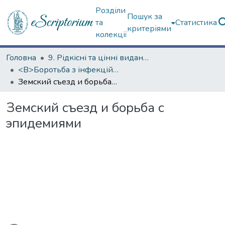
Розділи
Пошук за
та
Статистика
критеріями
колекції
Головна
9. Рідкісні та цінні видання
<B>Боротьба з інфекційними хворобами</B>
Земский съезд и борьба с эпидемиями
Земский съезд и борьба с
эпидемиями