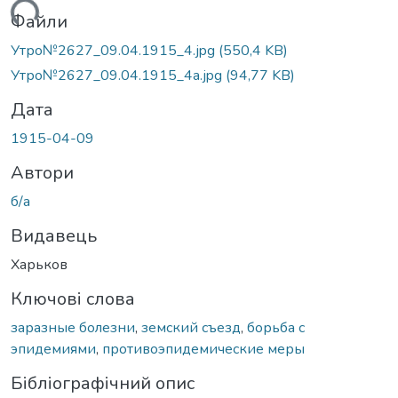
житься...
Файли
Утро№2627_09.04.1915_4.jpg
(550,4 KB)
Утро№2627_09.04.1915_4а.jpg
(94,77 KB)
Дата
1915-04-09
Автори
б/а
Видавець
Харьков
Ключові слова
заразные болезни
,
земский съезд
,
борьба с
эпидемиями
,
противоэпидемические меры
Бібліографічний опис