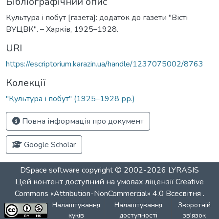
Бібліографічний опис
Культура і побут [газета]: додаток до газети "Вісті
ВУЦВК". – Харків, 1925–1928.
URI
https://escriptorium.karazin.ua/handle/1237075002/8763
Колекції
"Культура і побут" (1925–1928 рр.)
Повна інформація про документ
Google Scholar
DSpace software
copyright © 2002-2026
LYRASIS
Цей контент доступний на умовах ліцензії
Creative
Commons «Attribution-NonCommercial» 4.0 Всесвітня
.
Налаштування
Налаштування
Зворотній
куків
доступності
зв'язок