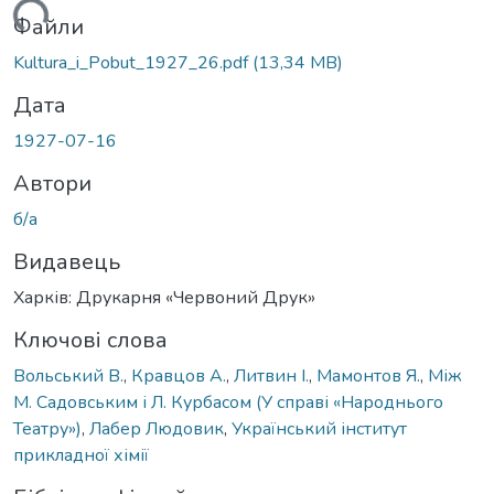
ажиться...
Файли
Kultura_i_Pobut_1927_26.pdf
(13,34 MB)
Дата
1927-07-16
Автори
б/а
Видавець
Харків: Друкарня «Червоний Друк»
Ключові слова
Вольський В.
,
Кравцов А.
,
Литвин І.
,
Мамонтов Я.
,
Між
М. Садовським і Л. Курбасом (У справі «Народнього
Театру»)
,
Лабер Людовик
,
Український інститут
прикладної хімії