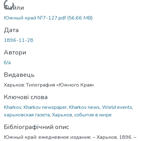
Файли
Южный край №7-127.pdf
(56,66 MB)
Дата
1896-11-28
Автори
б/а
Видавець
Харьков: Типография «Южного Края»
Ключові слова
Kharkov
,
Kharkov newspaper
,
Kharkov news
,
World events
,
харьковская газета
,
Харьков
,
события в мире
Бібліографічний опис
Южный край: ежедневное издание. – Харьков, 1896. –