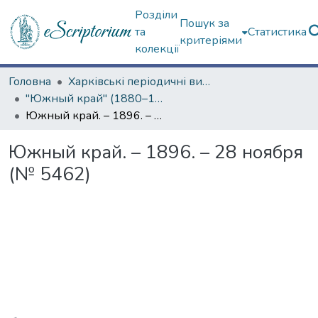
Розділи
Пошук за
та
Статистика
критеріями
колекції
Головна
Харківські періодичні видання
"Южный край" (1880–1919 гг.)
Южный край. – 1896. – 28 ноября (№ 5462)
Южный край. – 1896. – 28 ноября
(№ 5462)
Вантажиться...